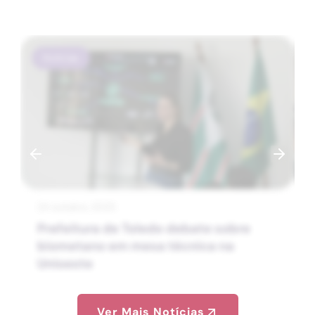
Notícias
24 outubro, 2025
Prefeitura de Toledo debate sobre
biometano em mesa técnica na
Unioeste
Ver Mais Notícias